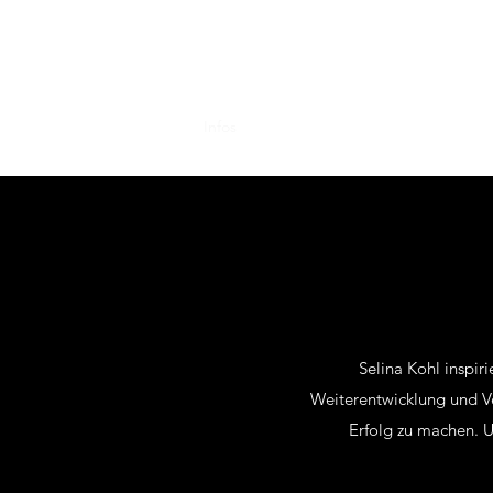
Selina Kohl
Start
Fotos
Infos
Instagram
Tanz
Akrobatik
Selina Kohl inspir
Weiterentwicklung und Ve
Erfolg zu machen. U